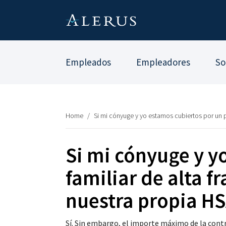
Empleados
Empleadores
So
Home
/
Si mi cónyuge y yo estamos cubiertos por un 
Si mi cónyuge y y
familiar de alta 
nuestra propia H
Sí. Sin embargo, el importe máximo de la contr